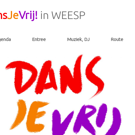
ns
Je
Vrij!
in WEESP
genda
Entree
Muziek, DJ
Route