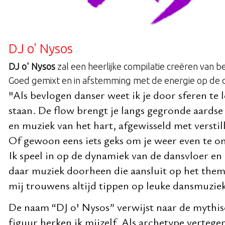
DJ o' Nysos
DJ o' Nysos
zal een heerlijke compilatie creëren van 
Goed gemixt en in afstemming met de energie op de d
"Als bevlogen danser weet ik je door sferen te 
staan. De flow brengt je langs gegronde aardse 
en muziek van het hart, afgewisseld met verstill
Of gewoon eens iets geks om je weer even te ont
Ik speel in op de dynamiek van de dansvloer en 
daar muziek doorheen die aansluit op het thema
mij trouwens altijd tippen op leuke dansmuziek .
De naam “DJ o' Nysos” verwijst naar de mythis
figuur herken ik mijzelf. Als archetype vertege