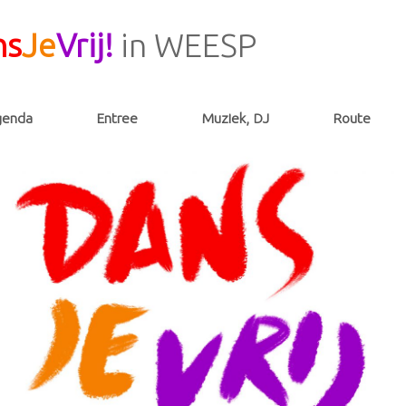
ns
Je
Vrij!
in WEESP
genda
Entree
Muziek, DJ
Route